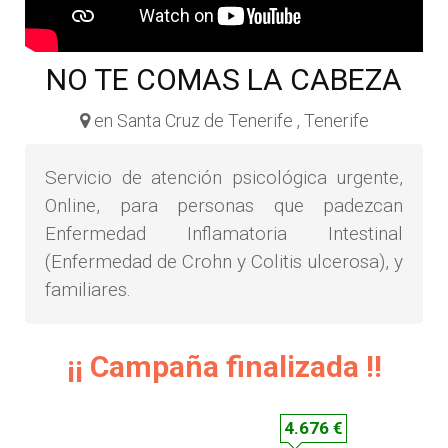
NO TE COMAS LA CABEZA
en Santa Cruz de Tenerife , Tenerife
Servicio de atención psicológica urgente,
Online, para personas que padezcan
Enfermedad Inflamatoria Intestinal
(Enfermedad de Crohn y Colitis ulcerosa), y
familiares.
¡¡ Campaña finalizada !!
4.676 €