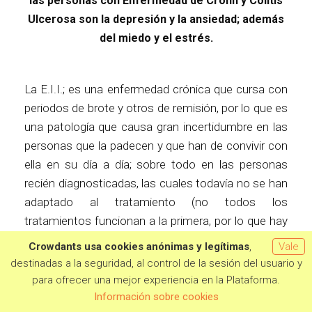
las personas con Enfermedad de Crohn y Colitis
Ulcerosa son la depresión y la ansiedad; además
del miedo y el estrés.
La E.I.I.; es una enfermedad crónica que cursa con
periodos de brote y otros de remisión, por lo que es
una patología que causa gran incertidumbre en las
personas que la padecen y que han de convivir con
ella en su día a día; sobre todo en las personas
recién diagnosticadas, las cuales todavía no se han
adaptado al tratamiento (no todos los
tratamientos funcionan a la primera, por lo que hay
un periodo de adherencia al tratamiento adecuado)
Crowdants usa cookies anónimas y legítimas
,
Vale
y a aquellas personas que el tratamiento ha dejado
destinadas a la seguridad, al control de la sesión del usuario y
de funcionarles, después de un tiempo necesitan
para ofrecer una mejor experiencia en la Plataforma.
Quiero aportar
un nuevo tratamiento, u otro tipo de intervenciones
Información sobre cookies