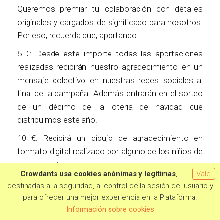
Queremos premiar tu colaboración con detalles
originales y cargados de significado para nosotros.
Por eso, recuerda que, aportando:
5 €: Desde este importe todas las aportaciones
realizadas recibirán nuestro agradecimiento en un
mensaje colectivo en nuestras redes sociales al
final de la campaña. Además entrarán en el sorteo
de un décimo de la loteria de navidad que
distribuimos este año.
10 €: Recibirá un dibujo de agradecimiento en
formato digital realizado por alguno de los niños de
la asociación.
Crowdants usa cookies anónimas y legítimas
,
Vale
15 €: Obtendrá un boligrafo serigrafiado con el logo
destinadas a la seguridad, al control de la sesión del usuario y
de nuestra asociación.
para ofrecer una mejor experiencia en la Plataforma.
Quiero aportar
Información sobre cookies
20 €: Obtendrá una pulsera serigrafiada con el logo