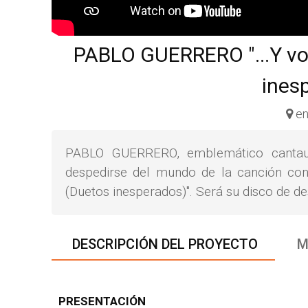
PABLO GUERRERO "...Y vo
ines
en
PABLO GUERRERO, emblemático cantaut
despedirse del mundo de la canción con 
(Duetos inesperados)". Será su disco de de
DESCRIPCIÓN DEL PROYECTO
M
PRESENTACIÓN