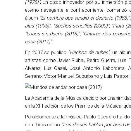
(1978)"
, un disco innovador por su inmersión pi
eterno navegante a contracorriente, comenzó c
álbum
"El hombre que vendió el desierto (1988)"
alas (1995)", "Sueños sencillos (2000)", "Plata (2
"Lobos sin dueño (2013)", "Catorce ríos pequeño
casa (2017)"
.
En 2007 se publicó
"Hechos de nubes"
, un álbu
artistas como Javier Ruibal, Pedro Guerra, Luis 
Álvarez, Luz Casal, José Antonio Labordeta, 
Serrano, Víctor Manuel, Suburbano y Luis Pastor 
La Academia de la Música decidió por unanimida
en la XIII edición de los Premios de la Música, 
Paralelamente a la música, Pablo Guerrero ha ido
con libros como
"Los dioses hablan por boca de l