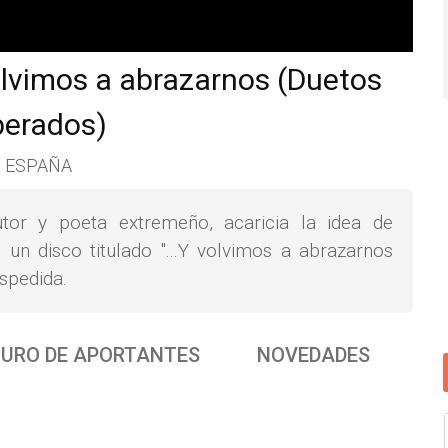
lvimos a abrazarnos (Duetos
perados)
 ESPAÑA
or y poeta extremeño, acaricia la idea de
un disco titulado "...Y volvimos a abrazarnos
spedida.
URO DE APORTANTES
NOVEDADES