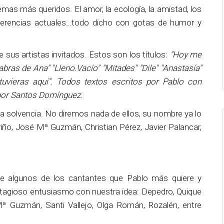
emas más queridos. El amor, la ecología, la amistad, los
referencias actuales…todo dicho con gotas de humor y
sus artistas invitados. Estos son los títulos:
"Hoy me
bras de Ana" "Lleno.Vacío" "Mitades" "Dile" "Anastasía"
stuvieras aquí". Todos textos escritos por Pablo con
 por Santos Domínguez.
a solvencia. No diremos nada de ellos, su nombre ya lo
iño, José Mª Guzmán, Christian Pérez, Javier Palancar,
de algunos de los cantantes que Pablo más quiere y
ntagioso entusiasmo con nuestra idea: Depedro, Quique
 Mª Guzmán, Santi Vallejo, Olga Román, Rozalén, entre