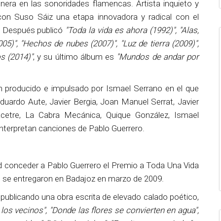
onera en las sonoridades flamencas. Artista inquieto y
on Suso Sáiz una etapa innovadora y radical con el
.
Después publicó
"Toda la vida es ahora (1992)", "Alas,
005)", "Hechos de nubes (2007)", "Luz de tierra (2009)",
s (2014)"
, y su último álbum es
"Mundos de andar por
m producido e impulsado por Ismael Serrano en el que
Eduardo Aute, Javier Bergia, Joan Manuel Serrat, Javier
Acetre, La Cabra Mecánica, Quique González, Ismael
interpretan canciones de Pablo Guerrero.
d conceder a Pablo Guerrero el Premio a Toda Una Vida
que se entregaron en Badajoz en marzo de 2009.
 publicando una obra escrita de elevado calado poético,
os vecinos", "Donde las flores se convierten en agua",