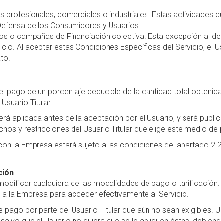
profesionales, comerciales o industriales. Estas actividades q
 Defensa de los Consumidores y Usuarios.
ctos o campañas de Financiación colectiva. Esta excepción al de
cio. Al aceptar estas Condiciones Específicas del Servicio, el Us
ato.
el pago de un porcentaje deducible de la cantidad total obteni
Usuario Titular.
á aplicada antes de la aceptación por el Usuario, y será public
echos y restricciones del Usuario Titular que elige este medio de
o con la Empresa estará sujeto a las condiciones del apartado 2.2
ción
odificar cualquiera de las modalidades de pago o tarificación.
r a la Empresa para acceder efectivamente al Servicio.
 pago por parte del Usuario Titular que aún no sean exigibles. 
, salvo que el Usuario no quiera que se le apliquen éstas, debien