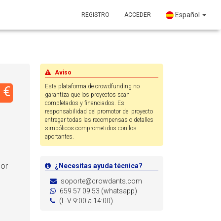
Español
REGISTRO
ACCEDER
Aviso
Esta plataforma de crowdfunding no
 €
garantiza que los proyectos sean
completados y financiados. Es
responsabilidad del promotor del proyecto
entregar todas las recompensas o detalles
simbólicos comprometidos con los
aportantes.
bor
¿Necesitas ayuda técnica?
soporte@crowdants.com
659 57 09 53 (whatsapp)
(L-V 9:00 a 14:00)