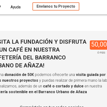
Envíanos tu Proyecto
?
Ayuda
SITA LA FUNDACIÓN Y DISFRUTA
50,00
 UN CAFÉ EN NUESTRA
ó más
FETERÍA DEL BARRANCO
BANO DE AÑAZA!
una
donación de 50€
podemos ofrecerte una
visita guiada por
s nuestros proyectos
y puedas realizar de primera mano la la
ealizamos, además de un
café o cortado y dulce
en nuestra
tería sostenible en el Barranco Urbano de Añaza