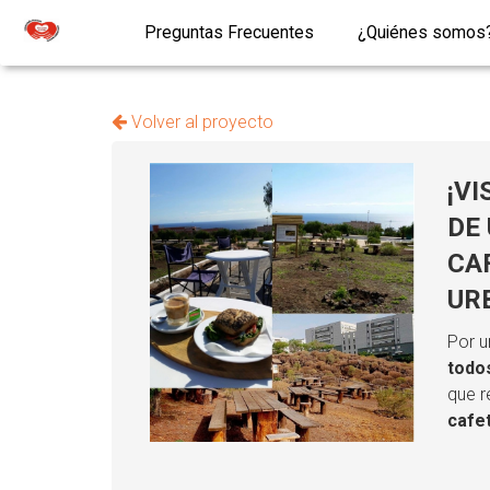
Preguntas Frecuentes
¿Quiénes somos
Volver al proyecto
¡VI
DE
CA
UR
Por 
todo
que r
cafe