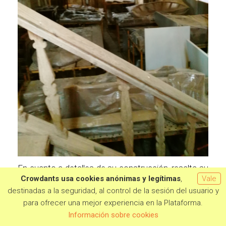
En cuanto a detalles de su construcción, resalta su
Crowdants usa cookies anónimas y legítimas
,
Vale
sobrio aspecto exterior, edificada con buenos
destinadas a la seguridad, al control de la sesión del usuario y
muros de sillería, consta de tres naves, una
para ofrecer una mejor experiencia en la Plataforma.
cabecera cuadrada sobre la que se alza una
Quiero aportar
Información sobre cookies
compacta torre de aspecto defensivo. La fachada