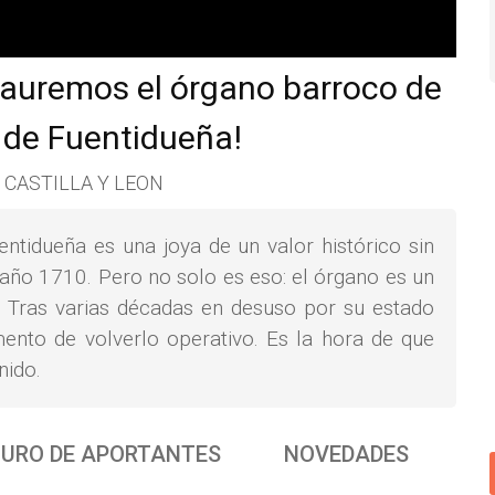
uremos el órgano barroco de
de Fuentidueña!
, CASTILLA Y LEON
tidueña es una joya de un valor histórico sin
 año 1710. Pero no solo es eso: el órgano es un
. Tras varias décadas en desuso por su estado
nto de volverlo operativo. Es la hora de que
nido.
URO DE APORTANTES
NOVEDADES