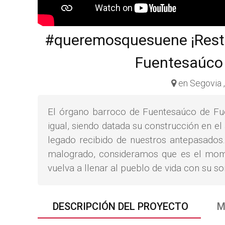
#queremosquesuene ¡Resta
Fuentesaúco 
en Segovia 
El órgano barroco de Fuentesaúco de Fuen
igual, siendo datada su construcción en el
legado recibido de nuestros antepasados
malogrado, consideramos que es el mome
vuelva a llenar al pueblo de vida con su so
DESCRIPCIÓN DEL PROYECTO
M