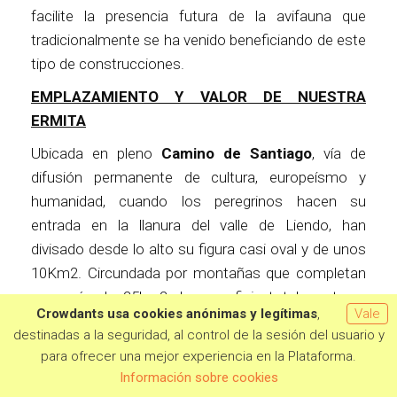
facilite la presencia futura de la avifauna que
tradicionalmente se ha venido beneficiando de este
tipo de construcciones.
EMPLAZAMIENTO Y VALOR DE NUESTRA
ERMITA
Ubicada en pleno
Camino de Santiago
, vía de
difusión permanente de cultura, europeísmo y
humanidad, cuando los peregrinos hacen su
entrada en la llanura del valle de Liendo, han
divisado desde lo alto su figura casi oval y de unos
10Km2. Circundada por montañas que completan
sus más de 25km2 de superficie total, en trece
Crowdants usa cookies anónimas y legítimas
,
Vale
barrios, forma una circunferencia casi perfecta, en
destinadas a la seguridad, al control de la sesión del usuario y
la que, distanciadas de la Iglesia parroquial ubicada
para ofrecer una mejor experiencia en la Plataforma.
Quiero aportar
en el centro, se tejió y teje, en parte ya debido a la
Información sobre cookies
desaparición de algunas de ellas, una
red de