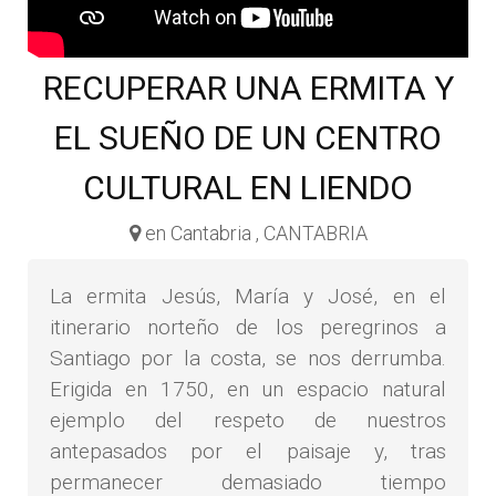
RECUPERAR UNA ERMITA Y
EL SUEÑO DE UN CENTRO
CULTURAL EN LIENDO
en Cantabria , CANTABRIA
La ermita Jesús, María y José, en el
itinerario norteño de los peregrinos a
Santiago por la costa, se nos derrumba.
Erigida en 1750, en un espacio natural
ejemplo del respeto de nuestros
antepasados por el paisaje y, tras
permanecer demasiado tiempo