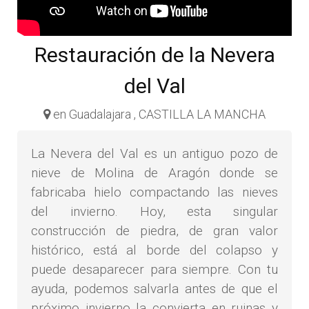
Restauración de la Nevera
del Val
en Guadalajara , CASTILLA LA MANCHA
La Nevera del Val es un antiguo pozo de
nieve de Molina de Aragón donde se
fabricaba hielo compactando las nieves
del invierno. Hoy, esta singular
construcción de piedra, de gran valor
histórico, está al borde del colapso y
puede desaparecer para siempre. Con tu
ayuda, podemos salvarla antes de que el
próximo invierno la convierta en ruinas y