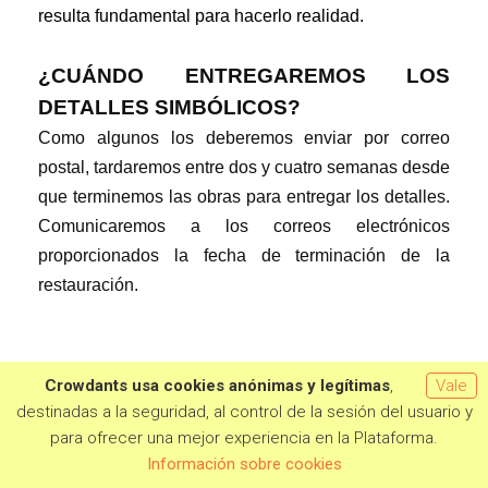
resulta fundamental para hacerlo realidad.
¿CUÁNDO ENTREGAREMOS LOS
DETALLES SIMBÓLICOS?
Como algunos los deberemos enviar por correo
postal, tardaremos entre dos y cuatro semanas desde
que terminemos las obras para entregar los detalles.
Comunicaremos a los correos electrónicos
proporcionados la fecha de terminación de la
restauración.
Necesidades del proyecto
Crowdants usa cookies anónimas y legítimas
,
Vale
destinadas a la seguridad, al control de la sesión del usuario y
Para hacer realidad la restauración de la Nevera del
para ofrecer una mejor experiencia en la Plataforma.
Val hemos definido unos objetivos económicos
Quiero aportar
Información sobre cookies
claros, que se corresponden con las distintas fases