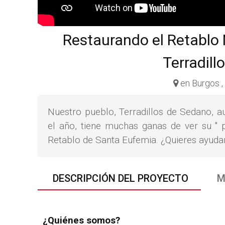
Restaurando el Retablo
Terradill
en Burgos 
Nuestro pueblo, Terradillos de Sedano, a
el año, tiene muchas ganas de ver su " p
Retablo de Santa Eufemia. ¿Quieres ayuda
DESCRIPCIÓN DEL PROYECTO
M
¿Quiénes somos?