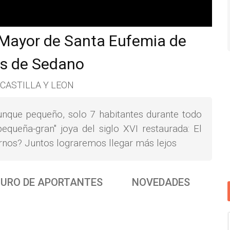
 Mayor de Santa Eufemia de
os de Sedano
, CASTILLA Y LEON
unque pequeño, solo 7 habitantes durante todo
equeña-gran" joya del siglo XVI restaurada: El
rnos? Juntos lograremos llegar más lejos
URO DE APORTANTES
NOVEDADES