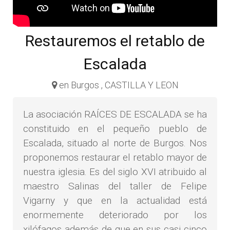
Restauremos el retablo de
Escalada
en Burgos , CASTILLA Y LEON
La asociación RAÍCES DE ESCALADA se ha
constituido en el pequeño pueblo de
Escalada, situado al norte de Burgos. Nos
proponemos restaurar el retablo mayor de
nuestra iglesia. Es del siglo XVI atribuido al
maestro Salinas del taller de Felipe
Vigarny y que en la actualidad está
enormemente deteriorado por los
xilófagos además de que en sus casi cinco