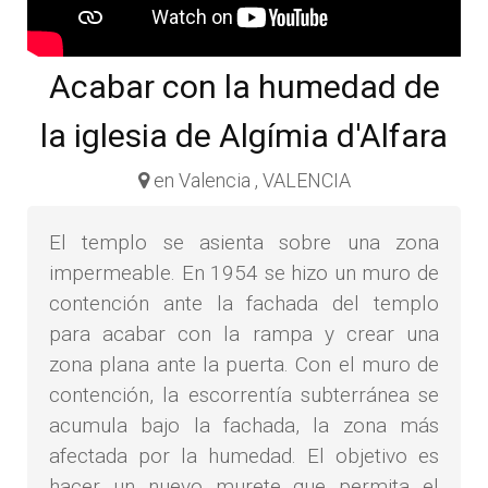
Acabar con la humedad de
la iglesia de Algímia d'Alfara
en Valencia , VALENCIA
El templo se asienta sobre una zona
impermeable. En 1954 se hizo un muro de
contención ante la fachada del templo
para acabar con la rampa y crear una
zona plana ante la puerta. Con el muro de
contención, la escorrentía subterránea se
acumula bajo la fachada, la zona más
afectada por la humedad. El objetivo es
hacer un nuevo murete que permita el