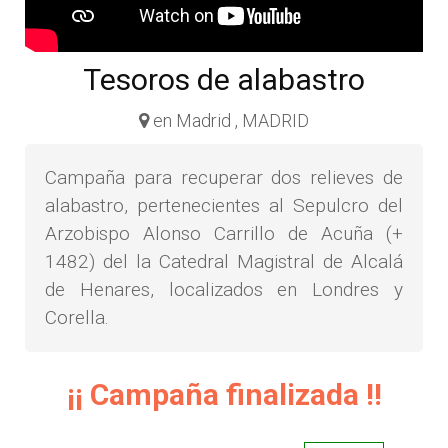
Tesoros de alabastro
en Madrid , MADRID
Campaña para recuperar dos relieves de
alabastro, pertenecientes al Sepulcro del
Arzobispo Alonso Carrillo de Acuña (+
1482) del la Catedral Magistral de Alcalá
de Henares, localizados en Londres y
Corella.
¡¡ Campaña finalizada !!