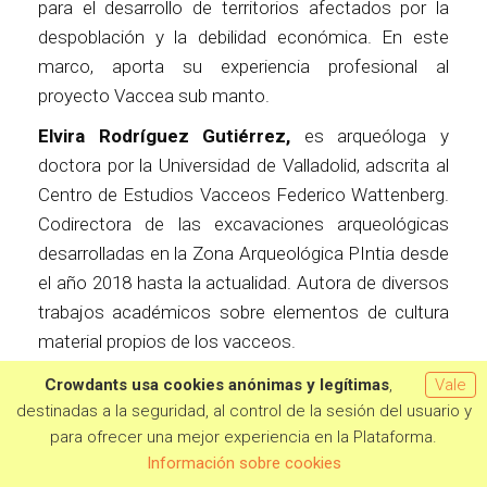
para el desarrollo de territorios afectados por la
despoblación y la debilidad económica. En este
marco, aporta su experiencia profesional al
proyecto Vaccea sub manto.
Elvira Rodríguez Gutiérrez,
es arqueóloga y
doctora por la Universidad de Valladolid, adscrita al
Centro de Estudios Vacceos Federico Wattenberg.
Codirectora de las excavaciones arqueológicas
desarrolladas en la Zona Arqueológica PIntia desde
el año 2018 hasta la actualidad. Autora de diversos
trabajos académicos sobre elementos de cultura
material propios de los vacceos.
Aitor Labajo Román
, arqueólogo e investigador
Crowdants usa cookies anónimas y legítimas
,
Vale
predoctoral de la Universidad de Valladolid. En la
destinadas a la seguridad, al control de la sesión del usuario y
para ofrecer una mejor experiencia en la Plataforma.
actualidad desarrolla su investigación sobre el vidrio
Quiero aportar
Información sobre cookies
en la Edad del Hierro. Ha participado en diversos