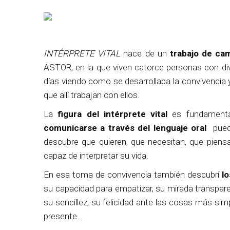
I
NTÉRPRETE VITAL
nace de un
trabajo de ca
ASTOR, en la que viven catorce personas con dive
días viendo como se desarrollaba la convivencia y
que allí trabajan con ellos.
La
figura del intérprete vital
es fundamenta
comunicarse a través del lenguaje oral
pueda
descubre que quieren, que necesitan, que piens
capaz de interpretar su vida.
En esa toma de convivencia también descubrí
l
su capacidad para empatizar, su mirada transparen
su sencillez, su felicidad ante las cosas más sim
presente…