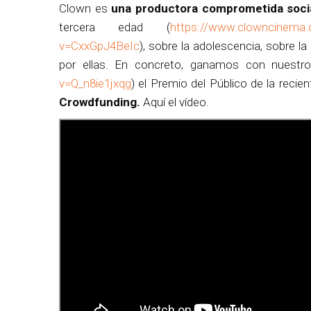
Clown es
una productora comprometida soc
tercera edad (
https://www.clowncinema.
v=CxxGpJ4BeIc
), sobre la adolescencia, sobre l
por ellas. En concreto, ganamos con nuestro
v=Q_n8ie1jxqg
) el Premio del Público de la recie
Crowdfunding.
Aquí el vídeo.