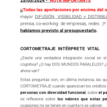
25/05/2024 -
NOTA IMPORTANTE
¡¡
Todas las aportaciones por encima del o
mayor
DIFUSIÓN, VISIBILIDAD y DISTRIBU
prensa, co-working de empresas, redes...)!!
habíamos previsto al presupuestarlo
.
CORTOMETRAJE INTÉRPRETE VITAL
¿Existe una verdadera integración social en 
cognitiva? ¿O hay DOS MUNDOS PARALELOS? ¿Es
ahora van?
Estas preguntas son, en última instancia, las qu
CORTOMETRAJE cuando aparezcan los créditos fi
personas con diversidad funcional
, sobre
el p
se reflexione sobre
los valores que estas p
ocasiones no se tienen en cuenta ni se valoran.