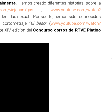
ialmente
. Hemos creado diferentes historias: sobre la
com/viejasamigas
;
www.youtube.com/watch?
a identidad sexual… Por suerte, hemos sido reconocidos
 cortometraje “
El beso
” (
www.youtube.com/watch?
nte XIV edición del
Concurso cortos de RTVE Platino