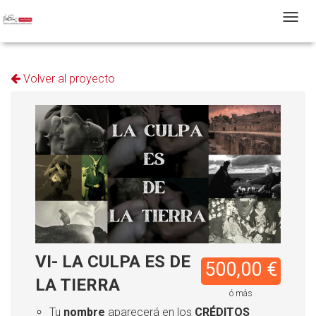
T
Volver al proyecto
VI- LA CULPA ES DE
500,00 €
LA TIERRA
ó más
Tu
nombre
aparecerá en los
CRÉDITOS