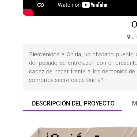
O
en
Bienvenidos a Oniria, un olvidado pueblo
del pasado se entrelazan con el presente
capaz de hacer frente a los demonios de t
sombríos secretos de Oniria?
DESCRIPCIÓN DEL PROYECTO
M