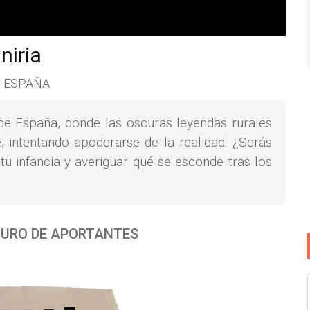
niria
 ESPAÑA
 de España, donde las oscuras leyendas rurales
, intentando apoderarse de la realidad. ¿Serás
u infancia y averiguar qué se esconde tras los
URO DE APORTANTES