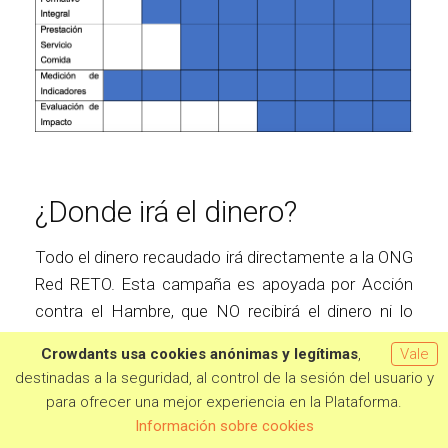
¿Donde irá el dinero?
Todo el dinero recaudado irá directamente a la ONG
Red RETO. Esta campaña es apoyada por Acción
contra el Hambre, que NO recibirá el dinero ni lo
gestionará ni tendrán ninguna relación con su
Crowdants usa cookies anónimas y legítimas
,
Vale
ejecución. Acción contra el Hambre ha cedido su
destinadas a la seguridad, al control de la sesión del usuario y
plataforma de Crowdfunding para la recaudación y
para ofrecer una mejor experiencia en la Plataforma.
Quiero aportar
aportado asesoramiento a través de su programa
Información sobre cookies
VIVES EMPRENDE.