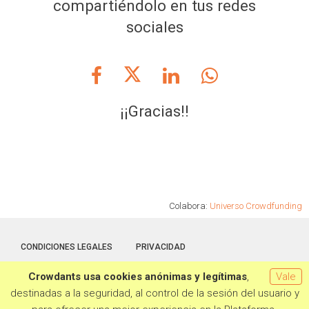
compartiéndolo en tus redes
sociales
¡¡Gracias!!
Colabora:
Universo Crowdfunding
CONDICIONES LEGALES
PRIVACIDAD
Crowdants usa cookies anónimas y legítimas
,
Vale
Hecho con la tecnología de
Crowdants
© 2026
destinadas a la seguridad, al control de la sesión del usuario y