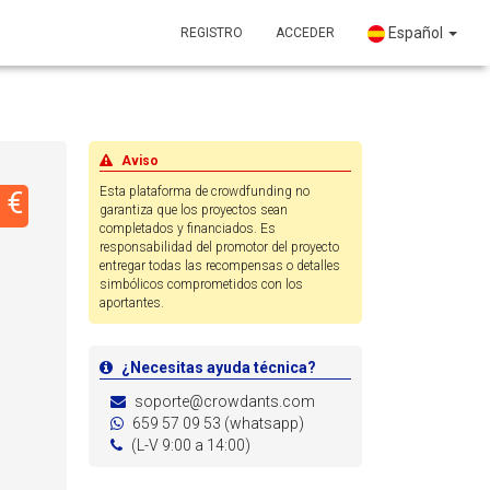
Español
REGISTRO
ACCEDER
Aviso
Esta plataforma de crowdfunding no
 €
garantiza que los proyectos sean
completados y financiados. Es
responsabilidad del promotor del proyecto
entregar todas las recompensas o detalles
simbólicos comprometidos con los
aportantes.
¿Necesitas ayuda técnica?
soporte@crowdants.com
659 57 09 53 (whatsapp)
(L-V 9:00 a 14:00)