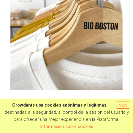
Crowdants usa cookies anónimas y legítimas
,
Vale
destinadas a la seguridad, al control de la sesión del usuario y
para ofrecer una mejor experiencia en la Plataforma.
El proyecto. Laboratorio
Quiero aportar
Información sobre cookies