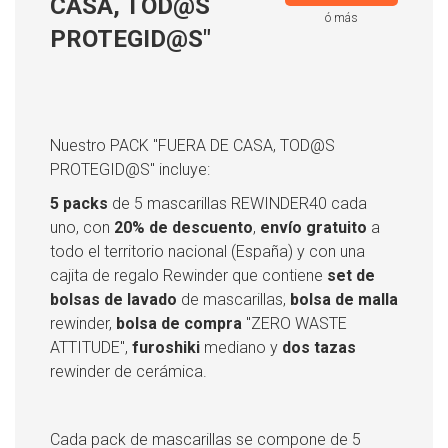
CASA, TOD@S
ó más
PROTEGID@S"
Nuestro PACK "FUERA DE CASA, TOD@S
PROTEGID@S" incluye:
5 packs
de 5 mascarillas REWINDER40 cada
uno, con
20% de descuento
,
envío gratuito
a
todo el territorio nacional (España) y con una
cajita de regalo Rewinder que contiene
set de
bolsas de lavado
de mascarillas,
bolsa de malla
rewinder,
bolsa de compra
"ZERO WASTE
ATTITUDE",
furoshiki
mediano y
dos tazas
rewinder de cerámica.
Cada pack de mascarillas se compone de 5