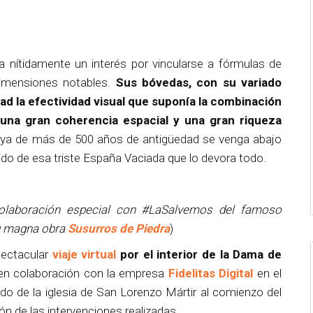
 nítidamente un interés por vincularse a fórmulas de
dimensiones notables.
Sus bóvedas, con su variado
ad la efectividad visual que suponía la combinación
 una gran coherencia espacial y una gran riqueza
joya de más de 500 años de antigüedad se venga abajo
do de esa triste España Vaciada que lo devora todo.
colaboración especial con #LaSalvemos del famoso
su magna obra
Susurros de Piedra
)
pectacular
viaje virtual
por el interior de la Dama de
n colaboración con la empresa
Fidelitas Digital
en el
do de la iglesia de San Lorenzo Mártir al comienzo del
n de las intervenciones realizadas.