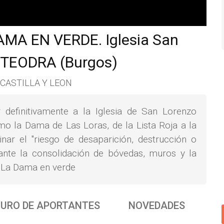
AMA EN VERDE. Iglesia San
NTEODRA (Burgos)
, CASTILLA Y LEON
definitivamente a la Iglesia de San Lorenzo
mo la Dama de Las Loras, de la Lista Roja a la
nar el "riesgo de desaparición, destrucción o
iante la consolidación de bóvedas, muros y la
, La Dama en verde
URO DE APORTANTES
NOVEDADES