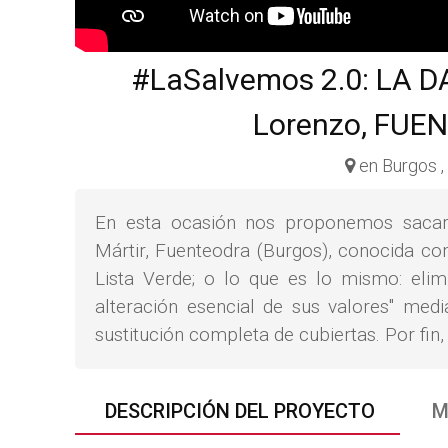
#LaSalvemos 2.0: LA D
Lorenzo, FUE
en Burgos 
En esta ocasión nos proponemos sacar 
Mártir, Fuenteodra (Burgos), conocida co
Lista Verde; o lo que es lo mismo: elimi
alteración esencial de sus valores" med
sustitución completa de cubiertas. Por fin
DESCRIPCIÓN DEL PROYECTO
M