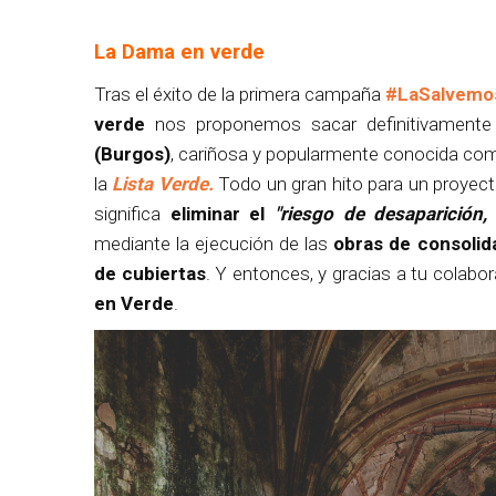
La Dama en verde
Tras el éxito de la primera campaña
#LaSalvemo
verde
nos proponemos sacar definitivament
(Burgos)
, cariñosa y popularmente conocida com
la
Lista Verde.
Todo un gran hito para un proyect
significa
eliminar el
"riesgo de desaparición,
mediante la ejecución de las
obras de consolid
de cubiertas
. Y entonces, y gracias a tu colabo
en Verde
.