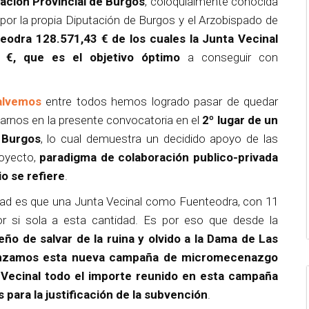
ación Provincial de Burgos
, coloquialmente conocida
 por la propia Diputación de Burgos y el Arzobispado de
eodra 128.571,43 € de los cuales la Junta Vecinal
 €, que es el objetivo óptimo
a conseguir con
alvemos
entre todos hemos logrado pasar de quedar
uarnos en la presente convocatoria en el
2º lugar de un
o Burgos
, lo cual demuestra un decidido apoyo de las
royecto,
paradigma de colaboración publico-privada
o se refiere
.
idad es que una Junta Vecinal como Fuenteodra, con 11
r si sola a esta cantidad. Es por eso que desde la
 de salvar de la ruina y olvido a la Dama de Las
, lanzamos esta nueva campaña de micromecenazgo
 Vecinal todo el importe reunido en esta campaña
 para la justificación de la subvención
.