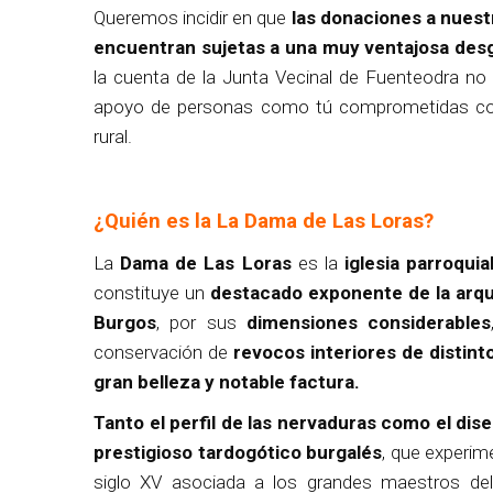
Queremos incidir en que
las donaciones a nues
encuentran sujetas a una muy ventajosa desg
la cuenta de la Junta Vecinal de Fuenteodra no o
apoyo de personas como tú comprometidas con l
rural.
¿Quién es la La Dama de Las Loras?
La
Dama de Las Loras
es la
iglesia parroqui
constituye un
destacado exponente de la arqui
Burgos
, por sus
dimensiones considerables
conservación de
revocos interiores de distint
gran belleza y notable factura.
Tanto el perfil de las nervaduras como el dis
prestigioso tardogótico burgalés
, que experim
siglo XV asociada a los grandes maestros del 