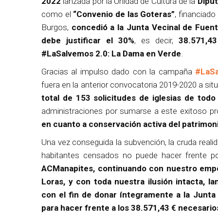
2022
lanzada por la Unidad de Cultura de la
Diput
como el
“Convenio de las Goteras”
, financiado
Burgos,
concedió a la Junta Vecinal de Fuent
debe justificar el 30%
, es decir,
38.571,43
#LaSalvemos 2.0: La Dama en Verde
.
Gracias al impulso dado con la campaña
#LaS
fuera en la anterior convocatoria 2019-2020 a sit
total de 153 solicitudes de iglesias de tod
administraciones por sumarse a este exitoso p
en cuanto a conservación activa del patrimoni
Una vez conseguida la subvención, la cruda real
habitantes censados no puede hacer frente po
ACManapites, continuando con nuestro empeño
Loras, y con toda nuestra ilusión intacta
con el fin de donar íntegramente a la Junta
para hacer frente a los 38.571,43 € necesarios