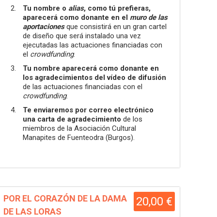
Tu nombre o
alias
, como tú prefieras,
aparecerá como donante en
el
muro de las
aportaciones
que consistirá en un gran cartel
de diseño que será instalado una vez
ejecutadas las actuaciones financiadas con
el
crowdfunding
.
Tu nombre aparecerá como donante en
los agradecimientos del vídeo
de difusión
de las actuaciones financiadas con el
crowdfunding
.
Te enviaremos por correo electrónico
una carta de agradecimiento
de los
miembros de la Asociación Cultural
Manapites de Fuenteodra (Burgos).
POR EL CORAZÓN DE LA DAMA
20,00 €
DE LAS LORAS