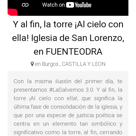
Y al fin, la torre ¡Al cielo con
ella! Iglesia de San Lorenzo,
en FUENTEODRA
en Burgos , CASTILLA Y LEON
Con la misma ilusión del primer día, te
presentamos #LaSalvemos 3.0: Y al fin, la
torre ¡Al cielo con ella!, que significa la
última fase de consolidación de la iglesia, y
que por una especie de justicia poética se
centra en un elemento tan simbólico y
significativo como la torre, al fin, cerrando