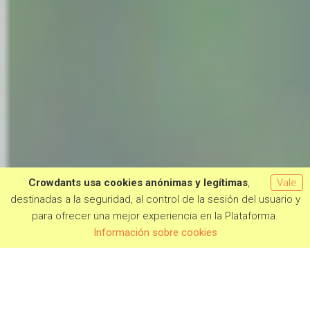
Crowdants usa cookies anónimas y legítimas
,
Vale
destinadas a la seguridad, al control de la sesión del usuario y
para ofrecer una mejor experiencia en la Plataforma.
Información sobre cookies
PROJETOS EM CAMPANHA