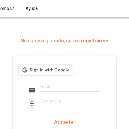
somos?
Ayuda
No estoy registrado, quiero
registrarme
email
lock_outline
Acceder