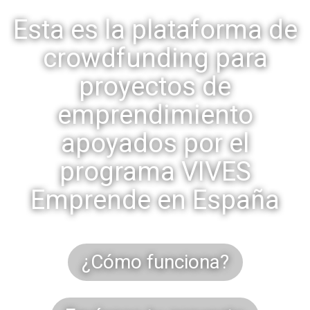
Esta es la plataforma de
crowdfunding para
proyectos de
emprendimiento
apoyados por el
programa VIVES
Emprende en España
¿Cómo funciona?