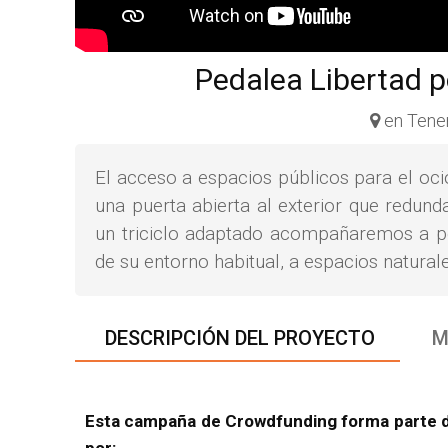
Pedalea Libertad po
en Tener
El acceso a espacios públicos para el ocio
una puerta abierta al exterior que redund
un triciclo adaptado acompañaremos a p
de su entorno habitual, a espacios natural
DESCRIPCIÓN DEL PROYECTO
M
Esta campaña de Crowdfunding forma parte de