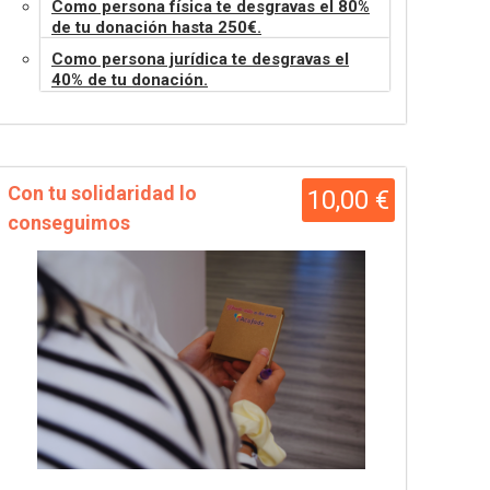
Como persona física te desgravas el 80%
de tu donación hasta 250€.
Como persona jurídica te desgravas el
40% de tu donación.
Con tu solidaridad lo
10,00 €
conseguimos