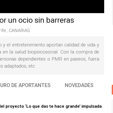
r un ocio sin barreras
ife , CANARIAS
 y el entretenimiento aportan calidad de vida y
a en la salud biopsicosocial. Con la compra de
ersonas dependientes o PMR en paseos, fuera
es adaptados, etc
URO DE APORTANTES
NOVEDADES
l proyecto ‘Lo que das te hace grande’ impulsada