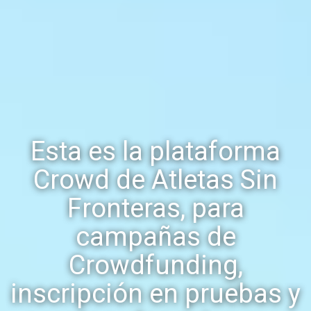
Esta es la plataforma
Crowd de Atletas Sin
Fronteras, para
campañas de
Crowdfunding,
inscripción en pruebas y