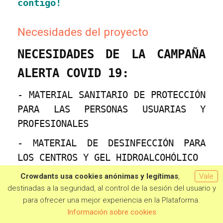
contigo!
Necesidades del proyecto
NECESIDADES DE LA CAMPAÑA
ALERTA COVID 19:
- MATERIAL SANITARIO DE PROTECCIÓN
PARA LAS PERSONAS USUARIAS Y
PROFESIONALES
- MATERIAL DE DESINFECCIÓN PARA
LOS CENTROS Y GEL HIDROALCOHÓLICO
Crowdants usa cookies anónimas y legítimas
,
Vale
- MATERIAL DIGITAL: TABLET,
destinadas a la seguridad, al control de la sesión del usuario y
ORDENADORES, LICENCIAS DE
para ofrecer una mejor experiencia en la Plataforma.
PROGRAMA, CÁMARAS WEB
Quiero aportar
Información sobre cookies