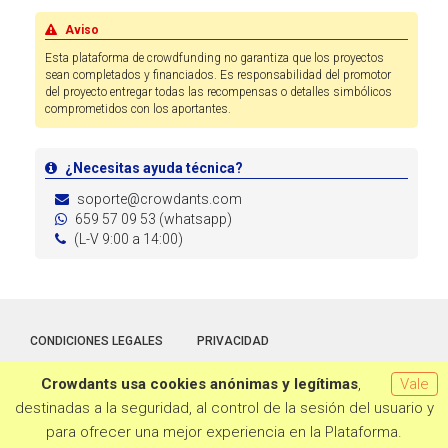
Aviso
Esta plataforma de crowdfunding no garantiza que los proyectos
sean completados y financiados. Es responsabilidad del promotor
del proyecto entregar todas las recompensas o detalles simbólicos
comprometidos con los aportantes.
¿Necesitas ayuda técnica?
soporte@crowdants.com
659 57 09 53 (whatsapp)
(L-V 9:00 a 14:00)
CONDICIONES LEGALES
PRIVACIDAD
Crowdants usa cookies anónimas y legítimas
,
Vale
Hecho con la tecnología de
Crowdants
© 2026
destinadas a la seguridad, al control de la sesión del usuario y
para ofrecer una mejor experiencia en la Plataforma.