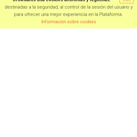
destinadas a la seguridad, al control de la sesión del usuario y
para ofrecer una mejor experiencia en la Plataforma.
Información sobre cookies
PROYECTOS EN CAMPAÑA
PRÓXIMAMENTE
CAMPAÑAS FINALIZADAS