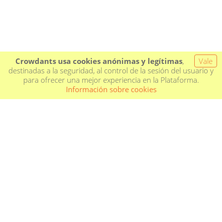
Crowdants usa cookies anónimas y legítimas
,
Vale
destinadas a la seguridad, al control de la sesión del usuario y
para ofrecer una mejor experiencia en la Plataforma.
Información sobre cookies
PROJECTS IN CAMPAIGN
COMING SOON
COMPLETED CAMPAIGNS