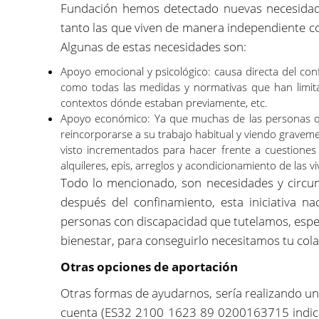
Fundación hemos detectado nuevas necesidad
tanto las que viven de manera independiente c
Algunas de estas necesidades son:
Apoyo emocional y psicológico: causa directa del conf
como todas las medidas y normativas que han limitad
contextos dónde estaban previamente, etc.
Apoyo económico: Ya que muchas de las personas q
reincorporarse a su trabajo habitual y viendo gravem
visto incrementados para hacer frente a cuestiones c
alquileres, epis, arreglos y acondicionamiento de las vi
Todo lo mencionado, son necesidades y circun
después del confinamiento, esta iniciativa na
personas con discapacidad que tutelamos, espec
bienestar, para conseguirlo necesitamos tu col
Otras opciones de aportación
Otras formas de ayudarnos, sería realizando una
cuenta (ES32 2100 1623 89 0200163715 indic