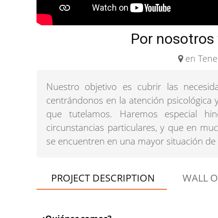
Por nosotros 
en Tener
Nuestro objetivo es cubrir las necesida
centrándonos en la atención psicológica
que tutelamos. Haremos especial hin
circunstancias particulares, y que en mu
se encuentren en una mayor situación de 
PROJECT DESCRIPTION
WALL O