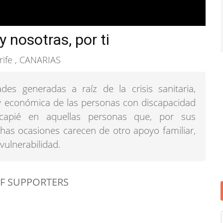
y nosotras, por ti
ife , CANARIAS
des generadas a raíz de la crisis sanitaria,
 y económica de las personas con discapacidad
capié en aquellas personas que, por sus
chas ocasiones carecen de otro apoyo familiar,
vulnerabilidad.
F SUPPORTERS