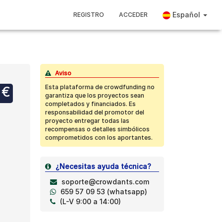
Español
REGISTRO
ACCEDER
Aviso
Esta plataforma de crowdfunding no
 €
garantiza que los proyectos sean
completados y financiados. Es
responsabilidad del promotor del
proyecto entregar todas las
e
recompensas o detalles simbólicos
comprometidos con los aportantes.
¿Necesitas ayuda técnica?
soporte@crowdants.com
659 57 09 53 (whatsapp)
(L-V 9:00 a 14:00)