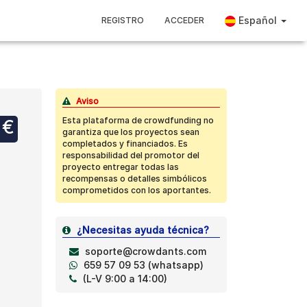
Español
REGISTRO
ACCEDER
Aviso
Esta plataforma de crowdfunding no
 €
garantiza que los proyectos sean
completados y financiados. Es
responsabilidad del promotor del
proyecto entregar todas las
recompensas o detalles simbólicos
comprometidos con los aportantes.
¿Necesitas ayuda técnica?
soporte@crowdants.com
659 57 09 53 (whatsapp)
(L-V 9:00 a 14:00)