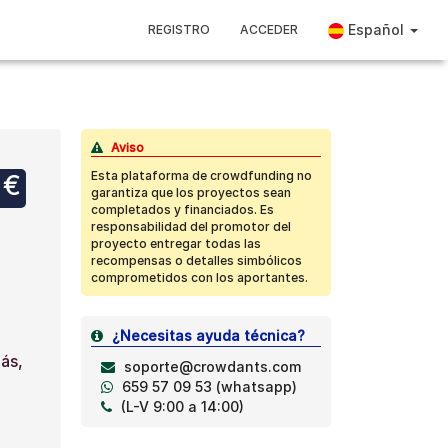
Español
REGISTRO
ACCEDER
Aviso
Esta plataforma de crowdfunding no
 €
garantiza que los proyectos sean
completados y financiados. Es
responsabilidad del promotor del
proyecto entregar todas las
recompensas o detalles simbólicos
comprometidos con los aportantes.
¿Necesitas ayuda técnica?
ás,
soporte@crowdants.com
659 57 09 53 (whatsapp)
(L-V 9:00 a 14:00)