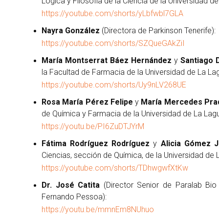
Lógica y Filosofía de la Ciencia de la Universidad d
https://youtube.com/shorts/yLbfwbl7GLA
Nayra González
(Directora de Parkinson Tenerife):
https://youtube.com/shorts/SZQueGAkZiI
María Montserrat Báez Hernández
y
Santiago 
la Facultad de Farmacia de la Universidad de La La
https://youtube.com/shorts/Uy9nLV268UE
Rosa María Pérez Felipe
y
María Mercedes Pra
de Química y Farmacia de la Universidad de La Lag
https://youtu.be/PI6ZuDTJYrM
Fátima Rodríguez Rodríguez
y
Alicia Gómez 
Ciencias, sección de Química, de la Universidad de 
https://youtube.com/shorts/TDhwgwfXtKw
Dr. José Catita
(Director Senior de Paralab Bio 
Fernando Pessoa):
https://youtu.be/mmnEm8NUhuo