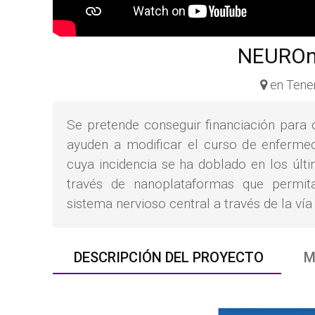
NEURO
en Tener
Se pretende conseguir financiación para 
ayuden a modificar el curso de enferme
cuya incidencia se ha doblado en los úl
través de nanoplataformas que permita
sistema nervioso central a través de la vía 
DESCRIPCIÓN DEL PROYECTO
M