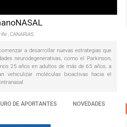
nanoNASAL
ife , CANARIAS
comenzar a desarrollar nuevas estrategias que
dades neurodegenerativas, como el Parkinson,
timos 25 años en adultos de más de 65 años, a
n vehiculizar moléculas bioactivas hacia el
intranasal.
URO DE APORTANTES
NOVEDADES