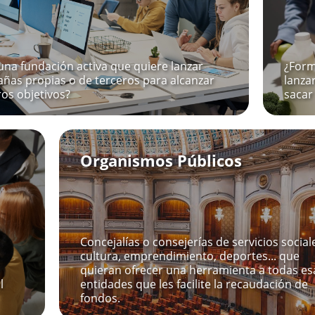
una fundación activa que quiere lanzar
¿Form
ñas propias o de terceros para alcanzar
lanza
ros objetivos?
sacar
Organismos Públicos
Concejalías o consejerías de servicios social
cultura, emprendimiento, deportes... que
quieran ofrecer una herramienta a todas es
l
entidades que les facilite la recaudación de
fondos.