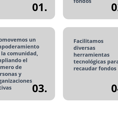
fondos
01.
0
omovemos un
Facilitamos
poderamiento
diversas
 la comunidad,
herramientas
pliando el
tecnológicas par
mero de
recaudar fondos
rsonas y
ganizaciones
03.
0
tivas