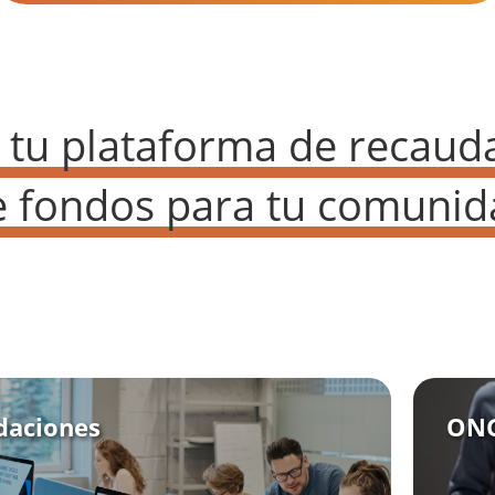
 tu plataforma de recaud
e fondos para tu comunid
daciones
ONG