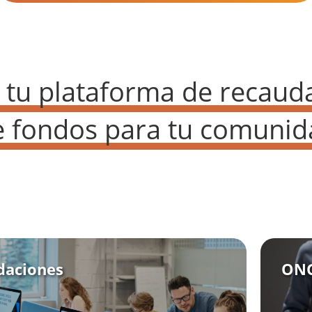
 tu plataforma de recaud
e fondos para tu comunid
daciones
ONG