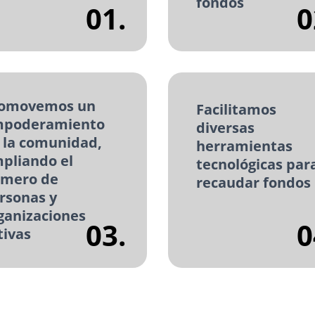
fondos
01.
0
omovemos un
Facilitamos
poderamiento
diversas
 la comunidad,
herramientas
pliando el
tecnológicas par
mero de
recaudar fondos
rsonas y
ganizaciones
03.
0
tivas