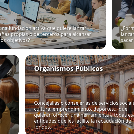
una fundación activa que quiere lanzar
¿Form
ñas propias o de terceros para alcanzar
lanza
ros objetivos?
sacar
Organismos Públicos
Concejalías o consejerías de servicios social
cultura, emprendimiento, deportes... que
quieran ofrecer una herramienta a todas es
l
entidades que les facilite la recaudación de
fondos.